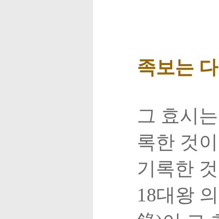
족보는 다
그 효시는
록한 것이
기록한 
18대왕 