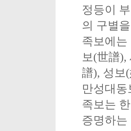
정등이 부
의 구별을
족보에는 대
보(世譜),
譜), 성보(
만성대동보
족보는 한
증명하는 