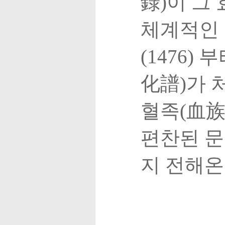
錄)이 그 
체계적인 
(1476
化譜)가 
혈족(血族
편찬된 
지 전해온