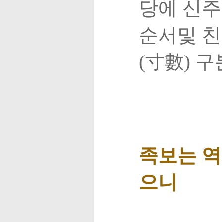
당에 신주
순서및 친
(寸數) 
족보는 역
으니